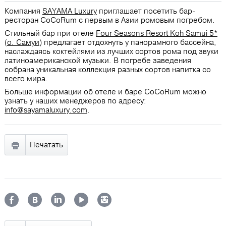
Компания
SAYAMA Luxury
приглашает посетить бар-
ресторан CoCoRum с первым в Азии ромовым погребом.
Стильный бар при отеле
Four Seasons Resort Koh Samui 5*
(
о. Самуи
) предлагает отдохнуть у панорамного бассейна,
наслаждаясь коктейлями из лучших сортов рома под звуки
латиноамериканской музыки. В погребе заведения
собрана уникальная коллекция разных сортов напитка со
всего мира.
Больше информации об отеле и баре CoCoRum можно
узнать у наших менеджеров по адресу:
info@sayamaluxury.com
.
Печатать