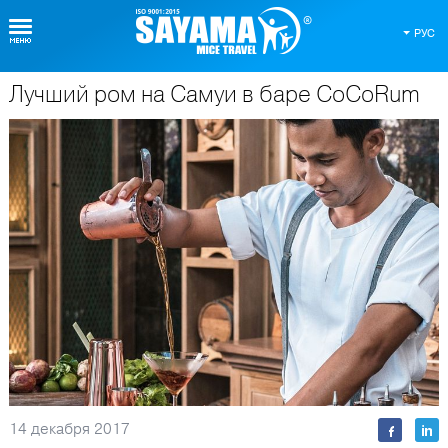
РУС
Лучший ром на Самуи в баре CoCoRum
О Таиланде
14 декабря 2017