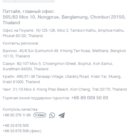
Паттайя, главный офис:
565/83 Moo 10, Nongprue, Banglamung, Chonburi 20150,
Thailand
Офис на Пхукете: 16/125-126, Moo 2, Tambon Kathu, Amphoe Kathu,
Phuket 83120, Thailand
Контакты регионов:
Бангкок: 40/6 Soi Sukhumvit 49, Khlong Tan Nuea, Watthana, Bangkok
10110, Thailand
Самуи: 80/107 Moo 5, Choengmon Street, Bophut, Koh Samui,
Suratthani 84320, Thailand
Краби: 495/37–38 Tanasap Village, Utarakij Road, Krabi Yai, Muang,
Krabi 81000, Thailand
Чанг: 21/15 Moo 4, Klong Prao Beach, Koh Chang, Trat 23170, Thailand
+66 89 009 50 00
Горячая линия поддержки туристов:
Контроль качества
+66 92 279 11 99
+66 33 678 505
+66 33 678 506 (факс)