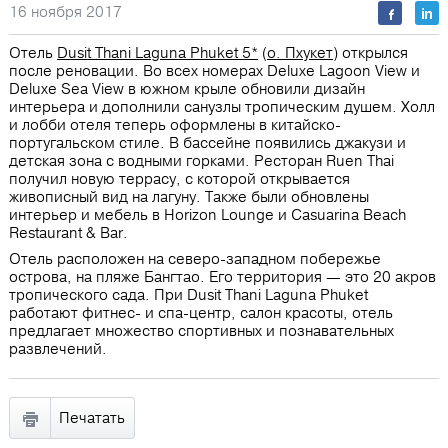
16 ноября 2017
Отель
Dusit Thani Laguna Phuket 5*
(
о. Пхукет
) открылся
после реновации. Во всех номерах Deluxe Lagoon View и
Deluxe Sea View в южном крыле обновили дизайн
интерьера и дополнили санузлы тропическим душем. Холл
и лобби отеля теперь оформлены в китайско-
португальском стиле. В бассейне появились джакузи и
детская зона с водными горками. Ресторан Ruen Thai
получил новую террасу, с которой открывается
живописный вид на лагуну. Также были обновлены
интерьер и мебель в Horizon Lounge и Casuarina Beach
Restaurant & Bar.
Отель расположен на северо-западном побережье
острова, на пляже Бангтао. Его территория — это 20 акров
тропического сада. При Dusit Thani Laguna Phuket
работают фитнес- и спа-центр, салон красоты, отель
предлагает множество спортивных и познавательных
развлечений.
Печатать