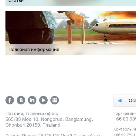
Статьи
Полезная информация
Ос
Паттайя, главный офис:
Горячая ли
+66 89 00
565/83 Moo 10, Nongprue, Banglamung,
Chonburi 20150, Thailand
Контроль к
+66 92 279 1
Офис на Пхукете: 16/125-126, Moo 2, Tambon Kathu,