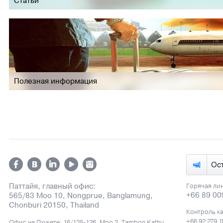
Статьи
Полезная информация
Ос
Паттайя, главный офис:
Горячая ли
+66 89 00
565/83 Moo 10, Nongprue, Banglamung,
Chonburi 20150, Thailand
Контроль к
+66 92 279 1
Офис на Пхукете: 16/125-126, Moo 2, Tambon Kathu,