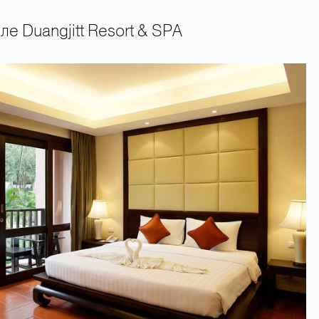
ле Duangjitt Resort & SPA
+66 89 009 50 00 — горячая линия поддержки туристов 24 часа в сутки 