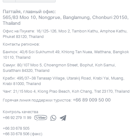
Паттайя, главный офис:
565/83 Moo 10, Nongprue, Banglamung, Chonburi 20150,
Thailand
Офис на Пхукете: 16/125-126, Moo 2, Tambon Kathu, Amphoe Kathu,
Phuket 83120, Thailand
Контакты регионов:
Бангкок: 40/6 Soi Sukhumvit 49, Khlong Tan Nuea, Watthana, Bangkok
10110, Thailand
Самуи: 80/107 Moo 5, Choengmon Street, Bophut, Koh Samui,
Suratthani 84320, Thailand
Краби: 495/37–38 Tanasap Village, Utarakij Road, Krabi Yai, Muang,
Krabi 81000, Thailand
Чанг: 21/15 Moo 4, Klong Prao Beach, Koh Chang, Trat 23170, Thailand
+66 89 009 50 00
Горячая линия поддержки туристов:
Контроль качества
+66 92 279 11 99
+66 33 678 505
+66 33 678 506 (факс)