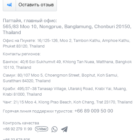
Оставить отзыв
Паттайя, главный офис:
565/83 Moo 10, Nongprue, Banglamung, Chonburi 20150,
Thailand
Офис на Пхукете: 16/125-126, Moo 2, Tambon Kathu, Amphoe Kathu,
Phuket 83120, Thailand
Контакты регионов:
Бангкок: 40/6 Soi Sukhumvit 49, Khlong Tan Nuea, Watthana, Bangkok
10110, Thailand
Самуи: 80/107 Moo 5, Choengmon Street, Bophut, Koh Samui,
Suratthani 84320, Thailand
Краби: 495/37–38 Tanasap Village, Utarakij Road, Krabi Yai, Muang,
Krabi 81000, Thailand
Чанг: 21/15 Moo 4, Klong Prao Beach, Koh Chang, Trat 23170, Thailand
+66 89 009 50 00
Горячая линия поддержки туристов:
Контроль качества
+66 92 279 11 99
+66 33 678 505