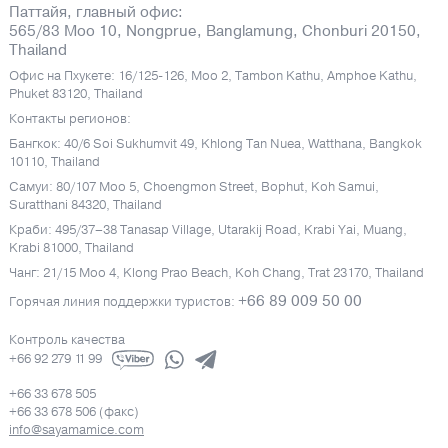
Паттайя, главный офис:
565/83 Moo 10, Nongprue, Banglamung, Chonburi 20150,
Thailand
Офис на Пхукете: 16/125-126, Moo 2, Tambon Kathu, Amphoe Kathu,
Phuket 83120, Thailand
Контакты регионов:
Бангкок: 40/6 Soi Sukhumvit 49, Khlong Tan Nuea, Watthana, Bangkok
10110, Thailand
Самуи: 80/107 Moo 5, Choengmon Street, Bophut, Koh Samui,
Suratthani 84320, Thailand
Краби: 495/37–38 Tanasap Village, Utarakij Road, Krabi Yai, Muang,
Krabi 81000, Thailand
Чанг: 21/15 Moo 4, Klong Prao Beach, Koh Chang, Trat 23170, Thailand
+66 89 009 50 00
Горячая линия поддержки туристов:
Контроль качества
+66 92 279 11 99
+66 33 678 505
+66 33 678 506 (факс)
info@sayamamice.com