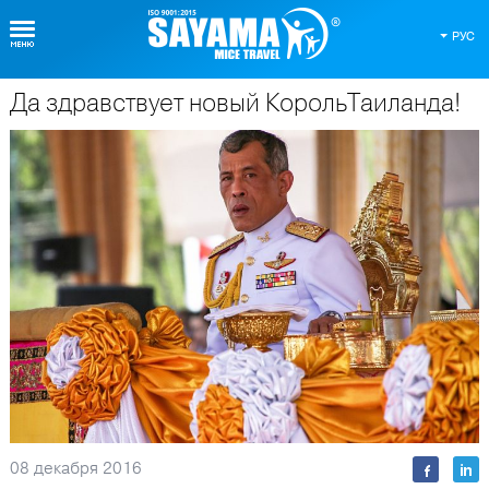
РУС
Да здравствует новый КорольТаиланда!
О Таиланде
08 декабря 2016