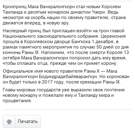
Кронпринц Маха Вачиралонгкорн стал новым Королем
Таиланда и десятым монархом династии Чакри. Ведь
несмотря на скорбь нации по своему правителю, страна
движется вперед, в новую эру.
Наследный принц был приглашен взойти на трон главой
Национального законодательного собрания. Церемония
прошла в Королевском дворце Бангкока 1 декабря, в
рамках памятного мероприятия по случаю 50 дней со дня
кончины Рамы IХ. Напомним, что после смерти Короля 13
октября Маха Вачиралонгкорн попросил дать ему время,
чтобы оплакать отца, прежде чем он примет корону.
Официальное имя нового правителя Рамы Х — Маха
Вачиралонгкорн Бодиндрадебайяварангкун. Но коронован
он будет только в 2017 году, после кремации Рамы IX.
Главы мировых государств уже выразили свое почтение
новому монарху и пожелали ему и Таиланду мира и
процветания.
Печатать