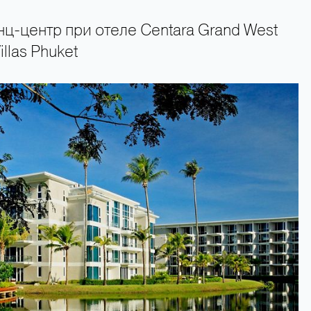
ц-центр при отеле Centara Grand West
illas Phuket
+66 89 009 50 00 — горячая линия поддержки туристов 24 часа в сутк