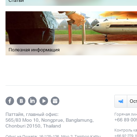
Статьи
Полезная информация
Ос
Паттайя, главный офис:
Горячая ли
+66 89 00
565/83 Moo 10, Nongprue, Banglamung,
Chonburi 20150, Thailand
Контроль к
+66 92 279 1
Офис на Пхукете: 16/125-126, Moo 2, Tambon Kathu,