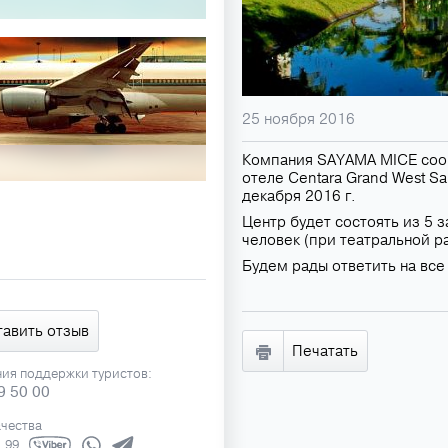
25 ноября 2016
Компания SAYAMA MICE сооб
отеле Centara Grand West San
декабря 2016 г.
Центр будет состоять из 5
человек (при театральной р
Будем рады ответить на вс
тавить отзыв
Печатать
ния поддержки туристов:
9 50 00
ачества
1 99