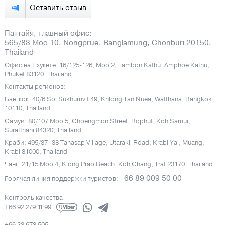
Оставить отзыв
Паттайя, главный офис:
565/83 Moo 10, Nongprue, Banglamung, Chonburi 20150,
Thailand
Офис на Пхукете: 16/125-126, Moo 2, Tambon Kathu, Amphoe Kathu,
Phuket 83120, Thailand
Контакты регионов:
Бангкок: 40/6 Soi Sukhumvit 49, Khlong Tan Nuea, Watthana, Bangkok
10110, Thailand
Самуи: 80/107 Moo 5, Choengmon Street, Bophut, Koh Samui,
Suratthani 84320, Thailand
Краби: 495/37–38 Tanasap Village, Utarakij Road, Krabi Yai, Muang,
Krabi 81000, Thailand
Чанг: 21/15 Moo 4, Klong Prao Beach, Koh Chang, Trat 23170, Thailand
+66 89 009 50 00
Горячая линия поддержки туристов:
Контроль качества
+66 92 279 11 99
+66 33 678 505