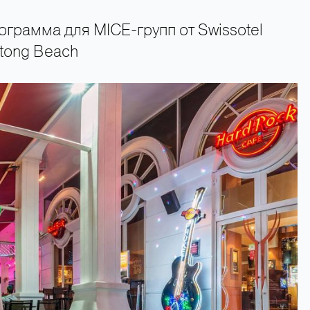
грамма для MICE-групп от Swissotel
atong Beach
+66 89 009 50 00 — горячая линия поддержки туристов 24 часа в сутки 