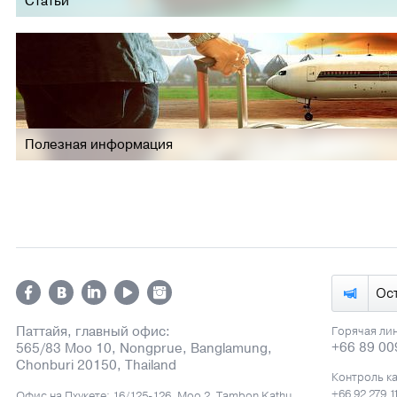
Статьи
Полезная информация
Ос
Паттайя, главный офис:
Горячая ли
+66 89 00
565/83 Moo 10, Nongprue, Banglamung,
Chonburi 20150, Thailand
Контроль к
+66 92 279 1
Офис на Пхукете: 16/125-126, Moo 2, Tambon Kathu,