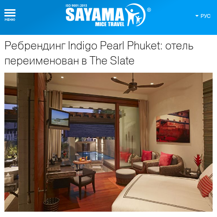
РУС
Ребрендинг Indigo Pearl Phuket: отель
О Таиланде
переименован в The Slate