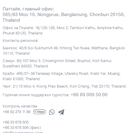
Паттайя, главный офис:
565/83 Moo 10, Nongprue, Banglamung, Chonburi 20150,
Thailand
Офис на Пхукете: 16/125-126, Moo 2, Tambon Kathu, Amphoe Kathu,
Phuket 83120, Thailand
Контакты регионов:
Бангкок: 40/6 Soi Sukhumvit 49, Khlong Tan Nuea, Watthana, Bangkok
10110, Thailand
Самуи: 80/107 Moo 5, Choengmon Street, Bophut, Koh Samui,
Suratthani 84320, Thailand
Краби: 495/37–38 Tanasap Village, Utarakij Road, Krabi Yai, Muang,
Krabi 81000, Thailand
Чанг: 21/15 Moo 4, Klong Prao Beach, Koh Chang, Trat 23170, Thailand
+66 89 009 50 00
Горячая линия поддержки туристов:
Контроль качества
+66 92 279 11 99
+66 33 678 505
+66 33 678 506 (факс)
info@sayamamice.com