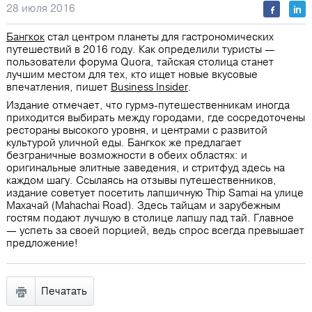
28 июля 2016
Бангкок
стал центром планеты для гастрономических
путешествий в 2016 году. Как определили туристы —
пользователи форума Quora, тайская столица станет
лучшим местом для тех, кто ищет новые вкусовые
впечатления, пишет
Business Insider
.
Издание отмечает, что гурмэ-путешественникам иногда
приходится выбирать между городами, где сосредоточены
рестораны высокого уровня, и центрами с развитой
культурой уличной еды. Бангкок же предлагает
безграничные возможности в обеих областях: и
оригинальные элитные заведения, и стритфуд здесь на
каждом шагу. Ссылаясь на отзывы путешественников,
издание советует посетить лапшичную Thip Samai на улице
Махачай (Mahachai Road). Здесь тайцам и зарубежным
гостям подают лучшую в столице лапшу пад тай. Главное
— успеть за своей порцией, ведь спрос всегда превышает
предложение!
Печатать