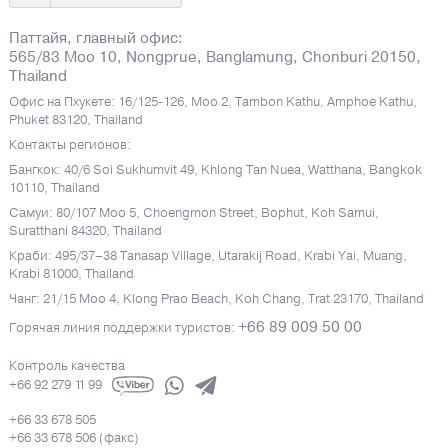
Паттайя, главный офис:
565/83 Moo 10, Nongprue, Banglamung, Chonburi 20150,
Thailand
Офис на Пхукете: 16/125-126, Moo 2, Tambon Kathu, Amphoe Kathu,
Phuket 83120, Thailand
Контакты регионов:
Бангкок: 40/6 Soi Sukhumvit 49, Khlong Tan Nuea, Watthana, Bangkok
10110, Thailand
Самуи: 80/107 Moo 5, Choengmon Street, Bophut, Koh Samui,
Suratthani 84320, Thailand
Краби: 495/37–38 Tanasap Village, Utarakij Road, Krabi Yai, Muang,
Krabi 81000, Thailand
Чанг: 21/15 Moo 4, Klong Prao Beach, Koh Chang, Trat 23170, Thailand
+66 89 009 50 00
Горячая линия поддержки туристов:
Контроль качества
+66 92 279 11 99
+66 33 678 505
+66 33 678 506 (факс)